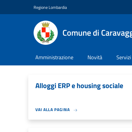
Salta al contenuto principale
Skip to footer content
Regione Lombardia
Comune di Caravag
Amministrazione
Novità
Servizi
Alloggi ERP e housing sociale
VAI ALLA PAGINA