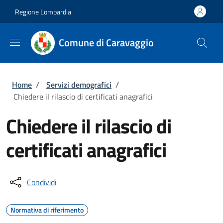
Salta al contenuto principale
Skip to footer content
Regione Lombardia
Comune di Caravaggio
Briciole di pane
Home
/
Servizi demografici
/
Chiedere il rilascio di certificati anagrafici
Chiedere il rilascio di
certificati anagrafici
Condividi
Normativa di riferimento