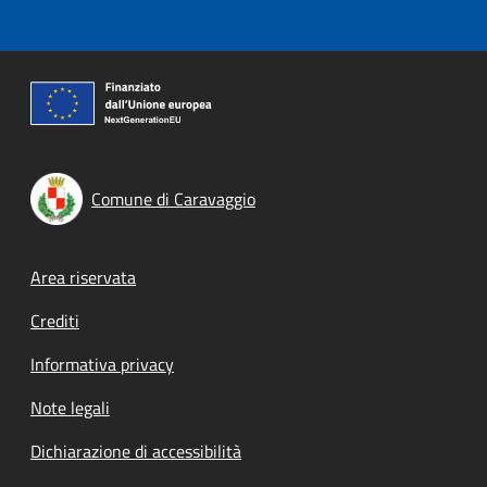
Comune di Caravaggio
Footer menu
Area riservata
Crediti
Informativa privacy
Note legali
Dichiarazione di accessibilità