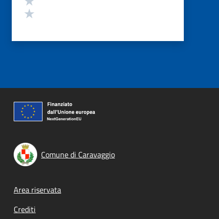
Valuta 1 stelle su 5
Comune di Caravaggio
Footer menu
Area riservata
Crediti