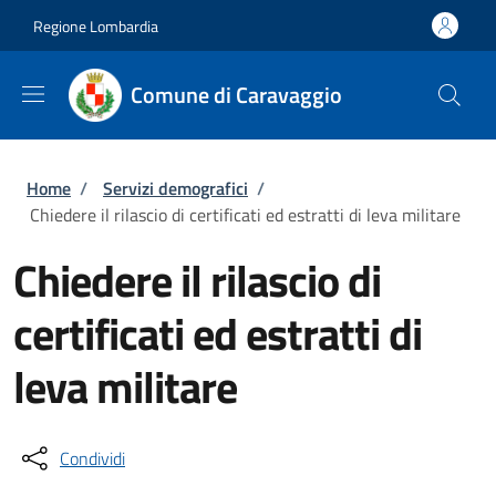
Salta al contenuto principale
Skip to footer content
Regione Lombardia
Comune di Caravaggio
Briciole di pane
Home
/
Servizi demografici
/
Chiedere il rilascio di certificati ed estratti di leva militare
Chiedere il rilascio di
certificati ed estratti di
leva militare
Condividi