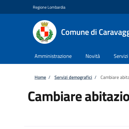
Salta al contenuto principale
Skip to footer content
Regione Lombardia
Comune di Caravag
Amministrazione
Novità
Servizi
Briciole di pane
Home
/
Servizi demografici
/
Cambiare abit
Cambiare abitazi