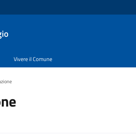
gio
Vivere il Comune
azione
one