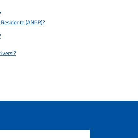
?
e Residente (ANPR)?
?
riversi?