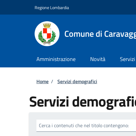
Salta al contenuto principale
Skip to footer content
Regione Lombardia
Comune di Caravag
Amministrazione
Novità
Servizi
Briciole di pane
Home
/
Servizi demografici
Servizi demografi
Cerca i contenuti che nel titolo contengono: