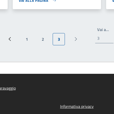
VAI ALLA PAGINA
Wr
Vai a…
1
2
3
Pagina precedente
Pagina
Pagina
Pagina attuale
Prossima pagina
aravaggio
Informativa privacy