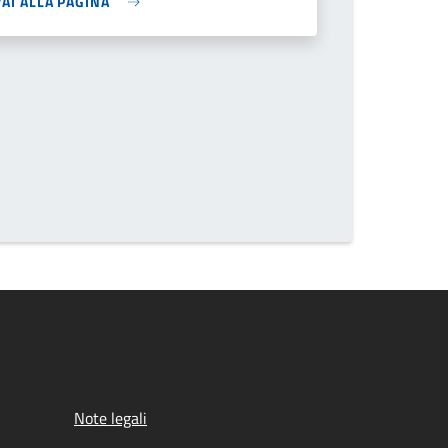
VAI ALLA PAGINA
ite the page number you want to go to
Note legali