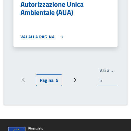
Autorizzazione Unica
Ambientale (AUA)
VAI ALLA PAGINA
Write th
Vai a…
Pagina
5
Pagina precedente
Pagina attuale
Prossima pagina