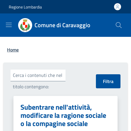
Salta al contenuto principale
Skip to footer content
Regione Lombardia
Comune di Caravaggio
Briciole di pane
Home
Cerca i contenuti che nel
titolo contengono:
Subentrare nell'attività,
modificare la ragione sociale
o la compagine sociale