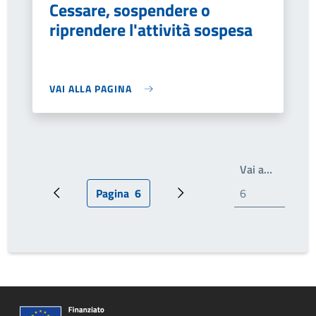
Cessare, sospendere o
riprendere l'attività sospesa
VAI ALLA PAGINA
Write th
Vai a…
Pagina
6
Pagina precedente
Pagina attuale
Prossima pagina