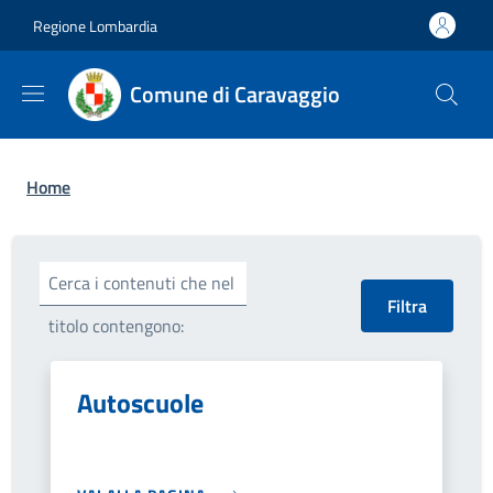
Salta al contenuto principale
Skip to footer content
Regione Lombardia
Comune di Caravaggio
Briciole di pane
Home
Cerca i contenuti che nel
titolo contengono:
Autoscuole