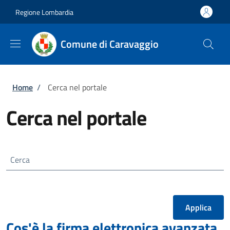
Salta al contenuto principale
Skip to footer content
Regione Lombardia
Comune di Caravaggio
Briciole di pane
Home
/
Cerca nel portale
Cerca nel portale
Cerca
Cos'è la firma elettronica avanzata