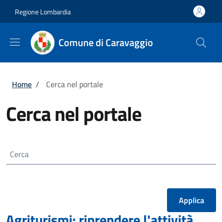
Salta al contenuto principale
Skip to footer content
Regione Lombardia
Comune di Caravaggio
Briciole di pane
Home
/
Cerca nel portale
Cerca nel portale
Cerca
Agriturismi: riprendere l'attività